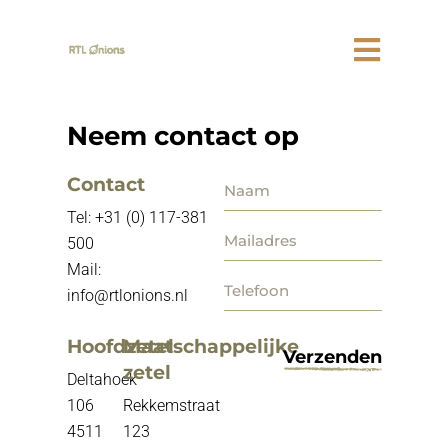
Neem contact op
Contact
Tel:
+31 (0) 117-381
500
Mail:
info@rtlonions.nl
Hoofdzetel
Maatschappelijke
Verzenden
zetel
Deltahoek
106
Rekkemstraat
4511
123