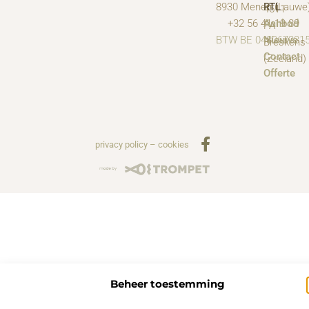
8930 Menen (Lauwe
RTL
4511
+32 56 41 19 89
Aanbod
PA
BTW BE 048067231
Nieuws
Breskens
Contact
(Zeeland)
Offerte
privacy policy
–
cookies
Beheer toestemming