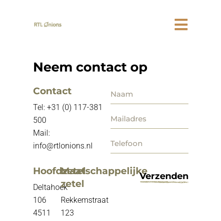
Neem contact op
Contact
Tel:
+31 (0) 117-381
500
Mail:
info@rtlonions.nl
Hoofdzetel
Maatschappelijke
Verzenden
zetel
Deltahoek
106
Rekkemstraat
4511
123