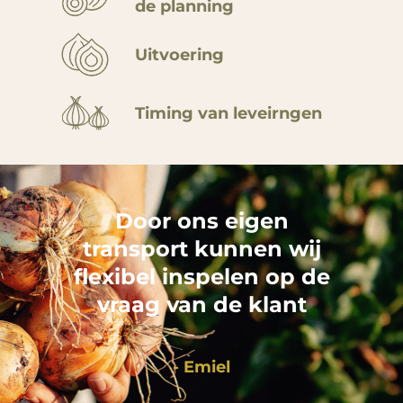
de planning
Uitvoering
Timing van leveirngen
Door ons eigen
transport
kunnen wij
flexibel inspelen
op de
vraag van de klant
- Emiel