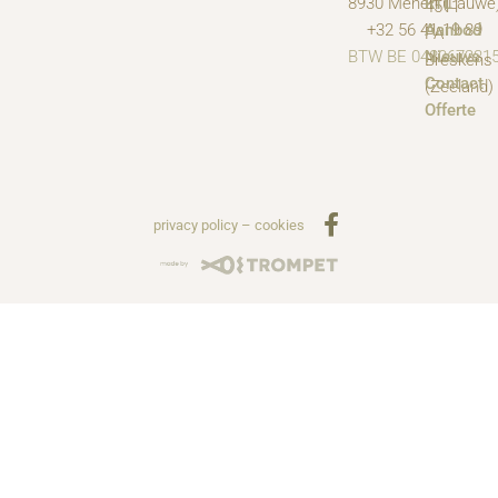
8930 Menen (Lauwe
RTL
4511
+32 56 41 19 89
Aanbod
PA
BTW BE 048067231
Nieuws
Breskens
Contact
(Zeeland)
Offerte
privacy policy
–
cookies