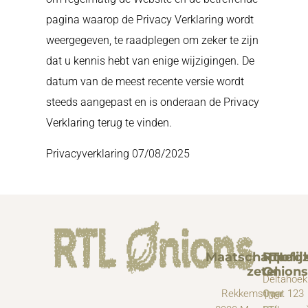
pagina waarop de Privacy Verklaring wordt
weergegeven, te raadplegen om zeker te zijn
dat u kennis hebt van enige wijzigingen. De
datum van de meest recente versie wordt
steeds aangepast en is onderaan de Privacy
Verklaring terug te vinden.
Privacyverklaring 07/08/2025
Maatschappelij
RTL
Hoofdz
zetel
Onions
Deltahoek
Rekkemstraat 123
Over
106